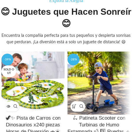
Explora la Alegría
😊 Juguetes que Hacen Sonreír
😊
Encuentra la compañía perfecta para tus pequeños y despierta sonrisas
que perduran. ¡La diversión está a solo un juguete de distancia! 😄
-39%
-28%
SOLD O
UT
🦖✨ Pista de Carros con
🛴 Patineta Scooter con
Dinosaurios x240 piezas
Turbinas de Humo
Horas de Diversión 🚗🌋
Estampada 💨 3️⃣ Ruedas 🔥