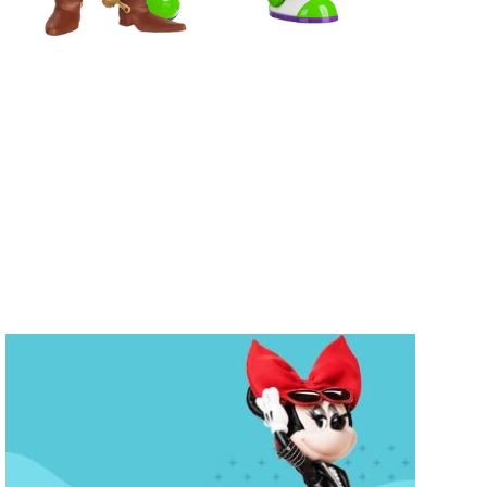
Figuras de
Toy Story
Puedes manejarlos a control remoto
COMPRAR