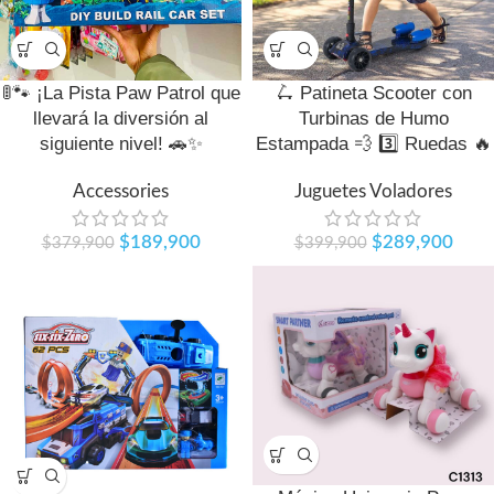
🚦🐾 ¡La Pista Paw Patrol que
🛴 Patineta Scooter con
llevará la diversión al
Turbinas de Humo
siguiente nivel! 🚗✨
Estampada 💨 3️⃣ Ruedas 🔥
Accessories
Juguetes Voladores
$
189,900
$
289,900
$
379,900
$
399,900