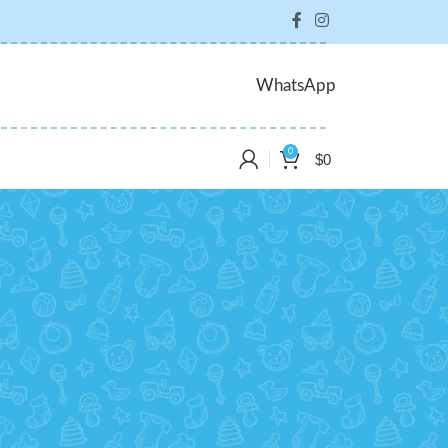
WhatsApp
0
$
0
CATEGORÍAS
Decoration
Design trends
Furniture
Inspiration