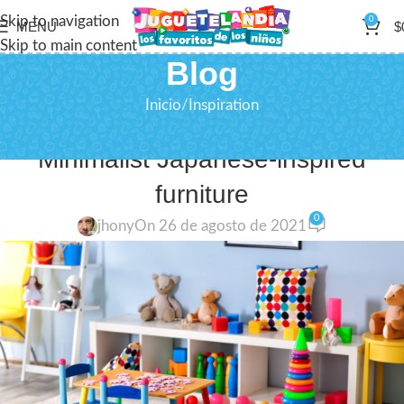
Skip to navigation
0
MENU
$
Skip to main content
Blog
Inicio
Inspiration
INSPIRATION
Minimalist Japanese-inspired
furniture
0
jhony
On 26 de agosto de 2021